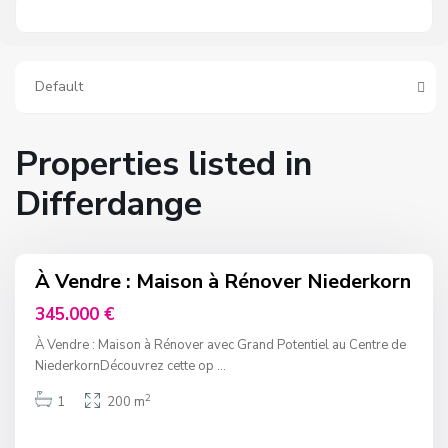
Default
Properties listed in
Differdange
À Vendre : Maison à Rénover Niederkorn
nvest
345.000 €
À Vendre : Maison à Rénover avec Grand Potentiel au Centre de
NiederkornDécouvrez cette op
...
2
1
200 m