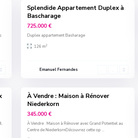
Splendide Appartement Duplex à
Bascharage
725.000 €
s
Duplex appartement Basharage
2
126 m
Emanuel Fernandes
7
x
À Vendre : Maison à Rénover
Invest
Niederkorn
345.000 €
4,
À Vendre : Maison à Rénover avec Grand Potentiel au
Centre de NiederkornDécouvrez cette op
...