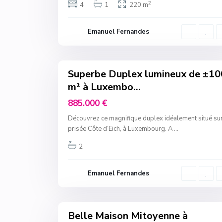
2
4
1
220 m
Emanuel Fernandes
15
Superbe Duplex lumineux de ±10
Invest
m² à Luxembo...
885.000 €
Découvrez ce magnifique duplex idéalement situé sur
prisée Côte d’Eich, à Luxembourg. A
...
2
Emanuel Fernandes
10
Belle Maison Mitoyenne à
Sales