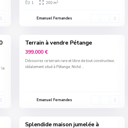
2
1
200 m
Emanuel Fernandes
3
0
Terrain à vendre Pétange
399.000 €
Découvrez ce terrain rare et libre de tout constructeur,
idéalement situé à Pétange. Niché
...
 la
Emanuel Fernandes
14
Splendide maison jumelée à
Invest