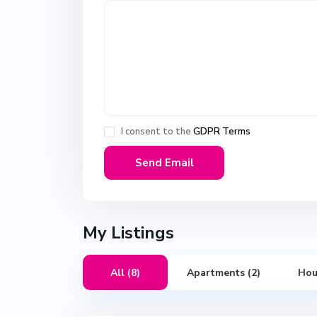
I consent to the
GDPR Terms
My Listings
All (8)
Apartments (2)
Hou
7