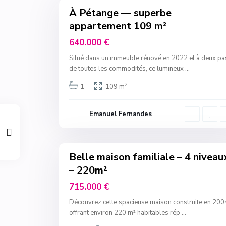
À Pétange — superbe
Sales
appartement 109 m²
640.000 €
Situé dans un immeuble rénové en 2022 et à deux pa
de toutes les commodités, ce lumineux
...
2
1
109 m
Emanuel Fernandes
7
Belle maison familiale – 4 niveau
– 220m²
715.000 €
Découvrez cette spacieuse maison construite en 200
offrant environ 220 m² habitables rép
...