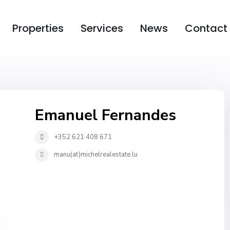
Properties
Services
News
Contact
Emanuel Fernandes
+352 621 408 671
manu(at)michelrealestate.lu