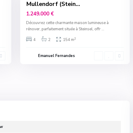
Mullendorf (Stein...
New
Offer
1.249.000 €
Découvrez cette charmante maison lumineuse à
rénover, parfaitement située à Steinsel, offr
...
2
4
2
154 m
Emanuel Fernandes
ew